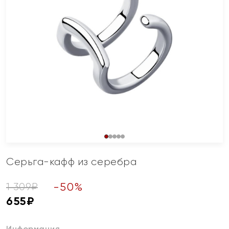
Серьга-кафф из серебра
-
50
%
1 309
₽
655
₽
Информация