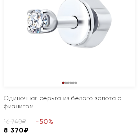
Одиночная серьга из белого золота с
фианитом
-
50
%
16 740
₽
8 370
₽