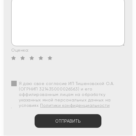
Оценка:
Я даю свое согласие ИП Тишеновской О.А.
(ОГРНИП 321435000026563) и его
аффилированным лицам на обработку
указанных мной персональных данных на
условиях
Политики конфиденциальности
ОТПРАВИТЬ