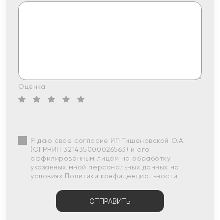
Оценка:
Я даю свое согласие ИП Тишеновской О.А.
(ОГРНИП 321435000026563) и его
аффилированным лицам на обработку
указанных мной персональных данных на
условиях
Политики конфиденциальности
ОТПРАВИТЬ