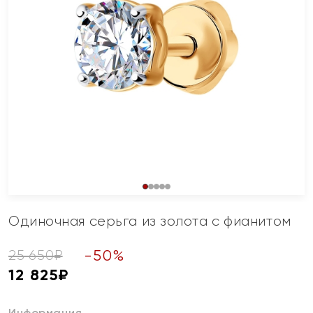
Одиночная серьга из золота с фианитом
-
50
%
25 650
₽
12 825
₽
Информация