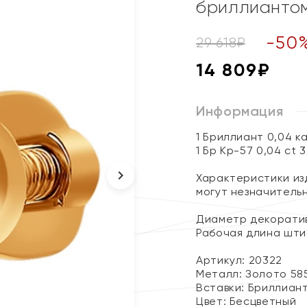
бриллианто
-
50
29 618
₽
14 809
₽
Информация
1 Бриллиант 0,04 к
1 Бр Кр-57 0,04 ct 
Характеристики изд
могут незначитель
Диаметр декоратив
Рабочая длина шти
Артикул: 20322
Металл:
Золото 58
Вставки:
Бриллиан
Цвет:
Бесцветный