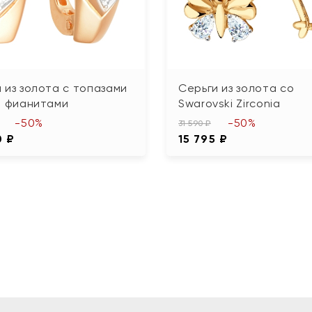
 из золота с топазами
Серьги из золота со
и фианитами
Swarovski Zirconia
-50%
-50%
31 590 ₽
0 ₽
15 795 ₽