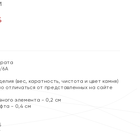
м
%
арата
3/6А
елия (вес, каратность, чистота и цвет камня)
но отличаться от представленных на сайте
ного элемента - 0,2 см
фта - 0,4 см
5
т