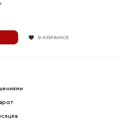
й
В ИЗБРАННОЕ
шениями
зврат
есяцев