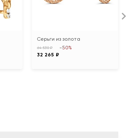
Серьги из золота
С
ф
-50%
64 530 ₽
32 265 ₽
93
4