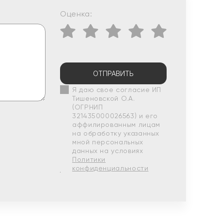
Оценка:
ОТПРАВИТЬ
Я даю свое согласие ИП
Тишеновской О.А.
(ОГРНИП
321435000026563) и его
аффилированным лицам
на обработку указанных
мной персональных
данных на условиях
Политики
конфиденциальности