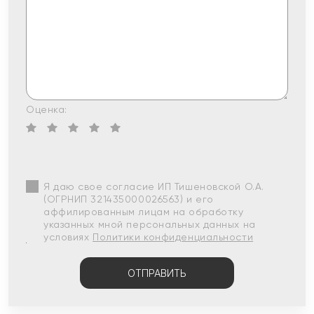
Оценка:
Я даю свое согласие ИП Тишеновской О.А.
(ОГРНИП 321435000026563) и его
аффилированным лицам на обработку
указанных мной персональных данных на
условиях
Политики конфиденциальности
ОТПРАВИТЬ