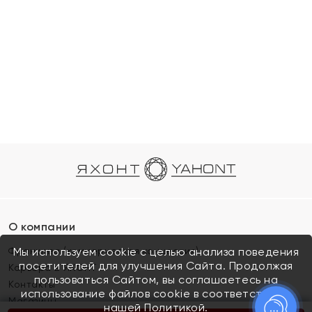
О компании
Франшиза (коммерческая концессия)
Мы используем cookie с целью анализа поведения
посетителей для улучшения Сайта. Продолжая
Карьера в ЯХОНТ
пользоваться Сайтом, вы соглашаетесь на
Контакты
использование файлов cookie в соответствии с
Магазины
нашей
Политикой.