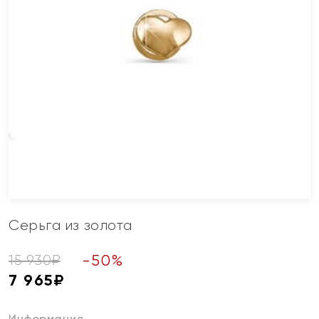
Серьга из золота
-
50
%
15 930
₽
7 965
₽
Информация