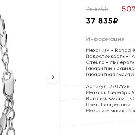
-
50
75 670
₽
37 835
₽
Информация
Механизм - Ronda 1
Водостойкость - 1
Стекло - Минераль
Габаритный размер -
Габаритная высота 
Артикул: 2707928
Металл:
Серебро 9
Вставки:
Фианит, С
Цвет:
Бесцветный
Механизм часов:
Кв