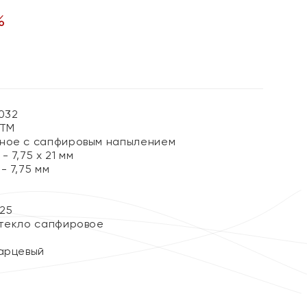
%
032
АТМ
ное с сапфировым напылением
 7,75 х 21 мм
- 7,75 мм
25
текло сапфировое
арцевый