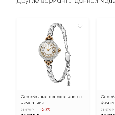
Другие варианты данной мод
Серебряные женские часы с
Сереб
фианитами
фиани
-50%
75 670 ₽
75 670 ₽