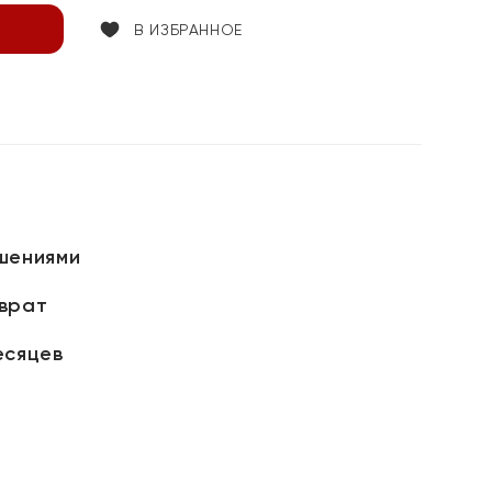
В ИЗБРАННОЕ
шениями
зврат
есяцев