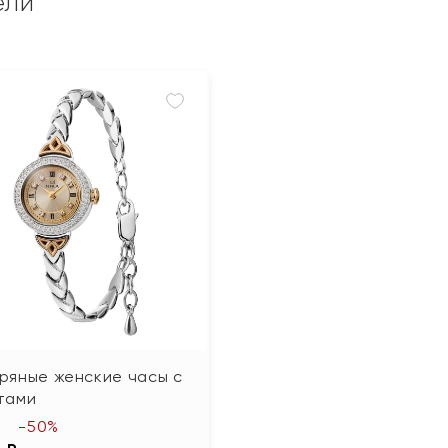
ели
ряные женские часы с
тами
-50%