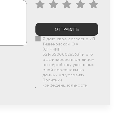
ОТПРАВИТЬ
Я даю свое согласие ИП
Тишеновской О.А.
(ОГРНИП
321435000026563) и его
аффилированным лицам
на обработку указанных
мной персональных
данных на условиях
Политики
конфиденциальности