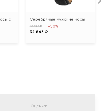
асы с
Серебряные мужские часы
Ж
ф
-50%
65 725 ₽
32 863 ₽
49
2
Оценка: