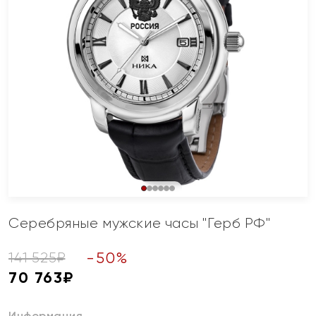
Серебряные мужские часы "Герб РФ"
-
50
%
141 525
₽
70 763
₽
Информация