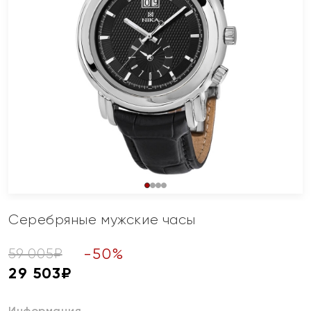
Серебряные мужские часы
-
50
%
59 005
₽
29 503
₽
Информация