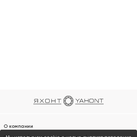
О компании
Франшиза (коммерческая концессия)