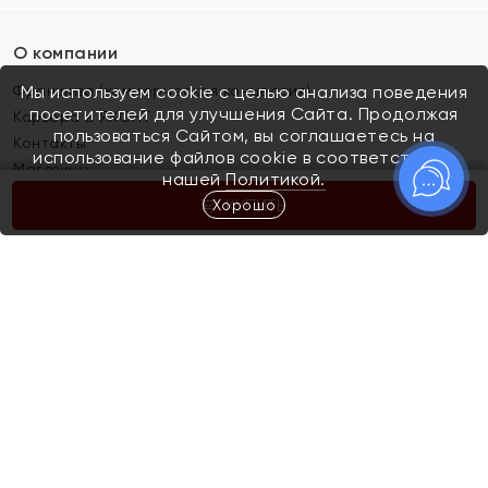
О компании
Франшиза (коммерческая концессия)
Мы используем cookie с целью анализа поведения
посетителей для улучшения Сайта. Продолжая
Карьера в ЯХОНТ
пользоваться Сайтом, вы соглашаетесь на
Контакты
использование файлов cookie в соответствии с
Магазины
нашей
Политикой.
Хорошо
КУПИТЬ
Покупателям
Как определить размер украшения
Киров
Акции
Магазины
Скупка и обмен золота
Отзывы
Электронный подарочный сертификат
Помолвка и свадьба
Правила пользования Электронным
Каталог
подарочным сертификатом «Яхонт»
Новинки
Доставка и оплата
Акции