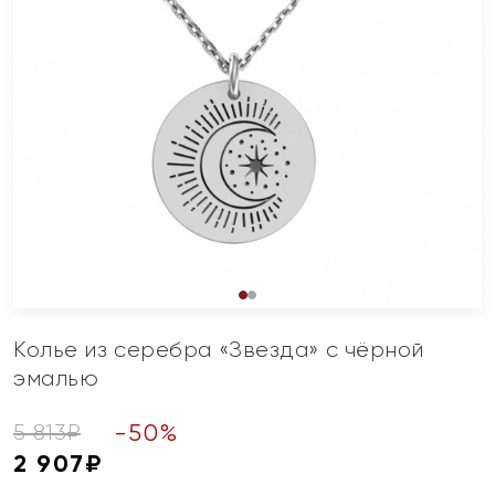
Колье из серебра «Звезда» с чёрной
эмалью
-
50
%
5 813
₽
2 907
₽