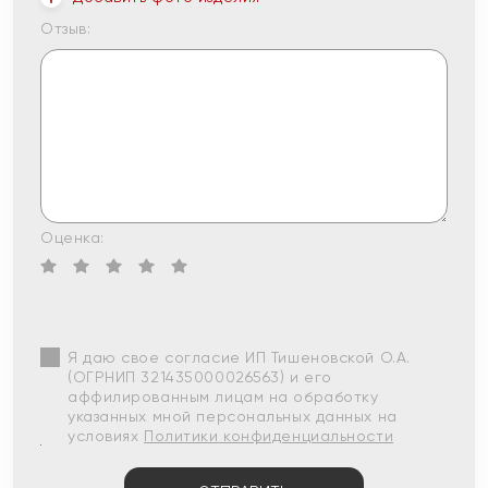
Отзыв:
Оценка:
Я даю свое согласие ИП Тишеновской О.А.
(ОГРНИП 321435000026563) и его
аффилированным лицам на обработку
указанных мной персональных данных на
условиях
Политики конфиденциальности