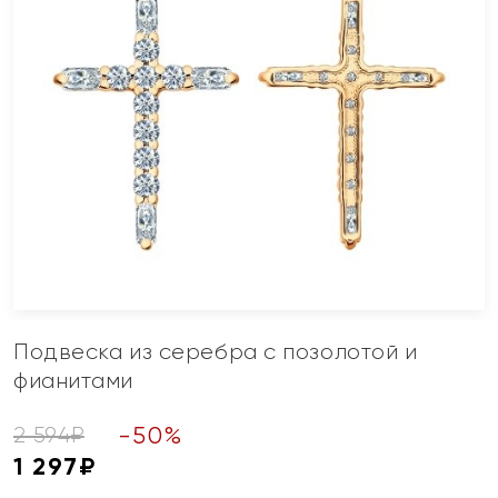
Подвеска из серебра с позолотой и
фианитами
-
50
%
2 594
₽
1 297
₽