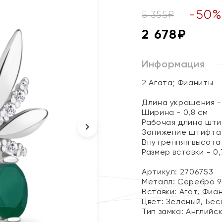
-
50
5 355
₽
2 678
₽
Информация
2 Агата; Фианиты
Длина украшения - 
Ширина - 0,8 см
Рабочая длина шти
Занижение штифта 
Внутренняя высота 
Размер вставки - 0,7
Артикул: 2706753
Металл:
Серебро 9
Вставки:
Агат, Фиа
Цвет:
Зеленый, Бес
Тип замка:
Английс