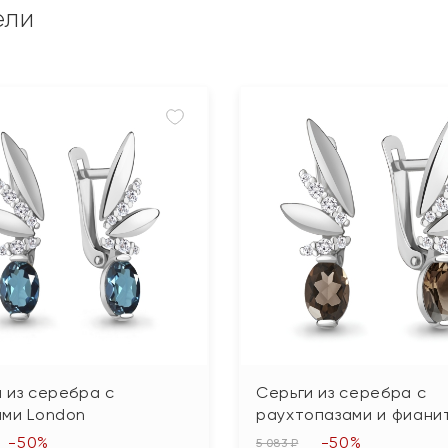
ели
 из серебра с
Серьги из серебра с
ами London
раухтопазами и фиани
-50%
-50%
5 083 ₽