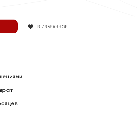
В ИЗБРАННОЕ
шениями
зврат
есяцев