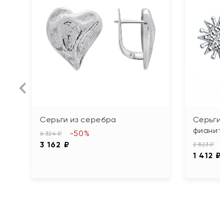
Серьги из серебра
Серьги
фиани
-50%
6 324 ₽
3 162 ₽
2 823 ₽
1 412 