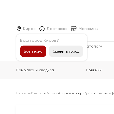
Киров
Доставка
Магазины
Ваш город Киров?
Каталог
Все верно
Сменить город
Помолвка и свадьба
Новинки
Главная
»
Каталог
»
Серьги
»
Серьги из серебра с агатами и 