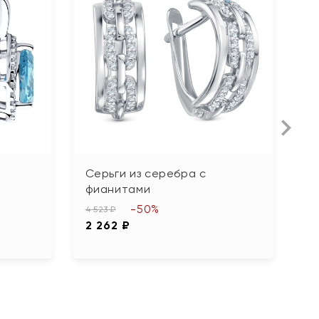
Серьги из серебра с
А
фианитами
с
-50%
4 523 ₽
2 
2 262 ₽
1