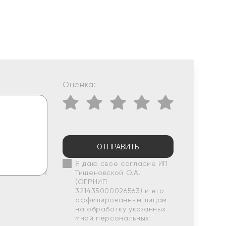
Оценка:
ОТПРАВИТЬ
Я даю свое согласие ИП
Тишеновской О.А.
(ОГРНИП
321435000026563) и его
аффилированным лицам
на обработку указанных
мной персональных