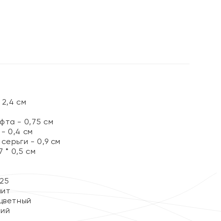
%
2,4 см
фта - 0,75 см
- 0,4 см
серьги - 0,9 см
 * 0,5 см
25
нит
цветный
кий