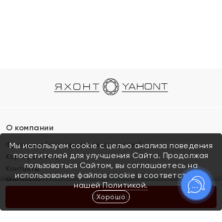
О компании
Франшиза (коммерческая концессия)
Мы используем cookie с целью анализа поведения
посетителей для улучшения Сайта. Продолжая
Карьера в ЯХОНТ
пользоваться Сайтом, вы соглашаетесь на
Контакты
использование файлов cookie в соответствии с
Магазины
нашей
Политикой.
Хорошо
КУПИТЬ
Покупателям