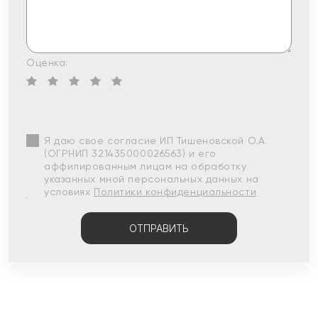
Оценка:
Я даю свое согласие ИП Тишеновской О.А.
(ОГРНИП 321435000026563) и его
аффилированным лицам на обработку
указанных мной персональных данных на
условиях
Политики конфиденциальности
ОТПРАВИТЬ