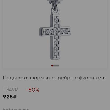
Подвеска-шарм из серебра с фианитами
-
50
%
1 849
₽
925
₽
Информация