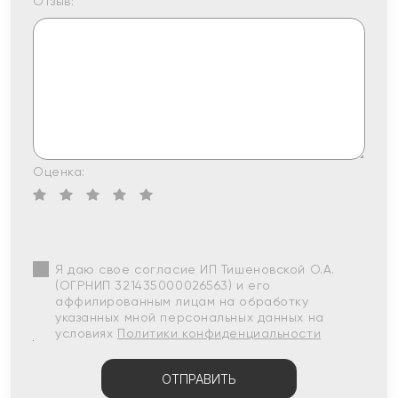
Отзыв:
Оценка:
Я даю свое согласие ИП Тишеновской О.А.
(ОГРНИП 321435000026563) и его
аффилированным лицам на обработку
указанных мной персональных данных на
условиях
Политики конфиденциальности
ОТПРАВИТЬ