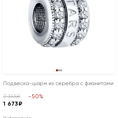
Подвеска-шарм из серебра с фианитами
-
50
%
3 345
₽
1 673
₽
Информация