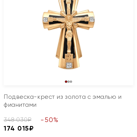
Подвеска-крест из золота с эмалью и
фианитами
-
50
%
348 030
₽
174 015
₽