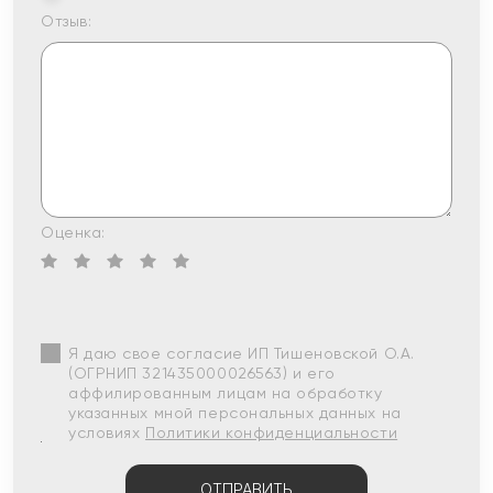
Отзыв:
Оценка:
Я даю свое согласие ИП Тишеновской О.А.
(ОГРНИП 321435000026563) и его
аффилированным лицам на обработку
указанных мной персональных данных на
условиях
Политики конфиденциальности
ОТПРАВИТЬ