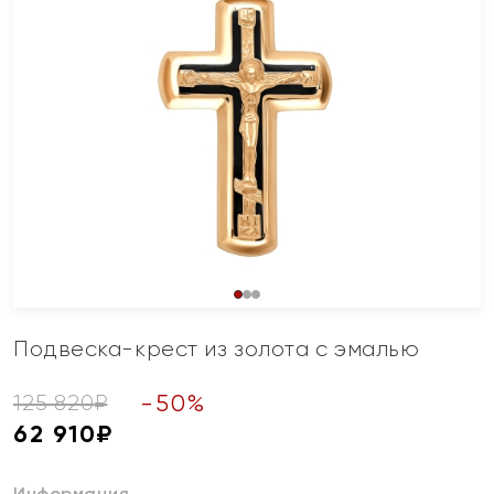
Подвеска-крест из золота с эмалью
-
50
%
125 820
₽
62 910
₽
Информация