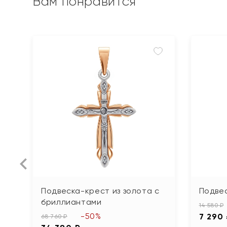
Вам понравится
Подвеска-крест из золота с
Подвес
бриллиантами
14 580 ₽
-50%
7 290
68 760 ₽