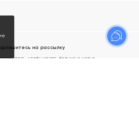
ие
одпишитесь на рассылку
одпишитесь, чтобы узнать больше о новых
оступлениях, новостях и спецпредложениях Яхонт!
Я даю свое согласие ИП Тишеновской О.А.
(ОГРНИП 321435000026563) и его
аффилированным лицам на обработку указанных