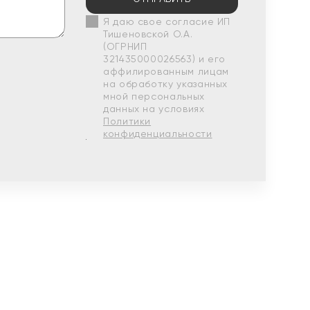
Я даю свое согласие ИП
Тишеновской О.А.
(ОГРНИП
321435000026563) и его
аффилированным лицам
на обработку указанных
мной персональных
данных на условиях
Политики
конфиденциальности