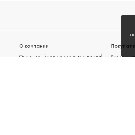
п
О компании
Покупат
Франшиза (коммерческая концессия)
Как опред
Карьера в ЯХОНТ
Акции
Контакты
Скупка и 
Магазины
Отзывы
Электронн
Правила п
подарочны