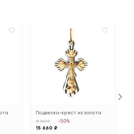
ота
Подвеска-крест из золота
П
к
-50%
31 320 ₽
15 660 ₽
18