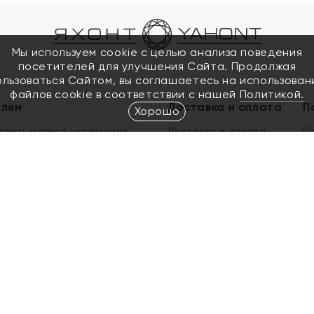
Мы используем cookie с целью анализа поведения
посетителей для улучшения Сайта. Продолжая
ользоваться Сайтом, вы соглашаетесь на использован
файлов cookie в соответствии с нашей
Политикой.
елям
Доставка и оплата
П
Хорошо
елить размер украшения
Доставка и оплата
П
п
обмен золота
ый подарочный сертификат
ользования Электронным
м сертификатом «Яхонт»