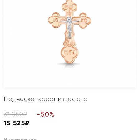
Подвеска-крест из золота
-
50
%
31 050
₽
15 525
₽
Информация