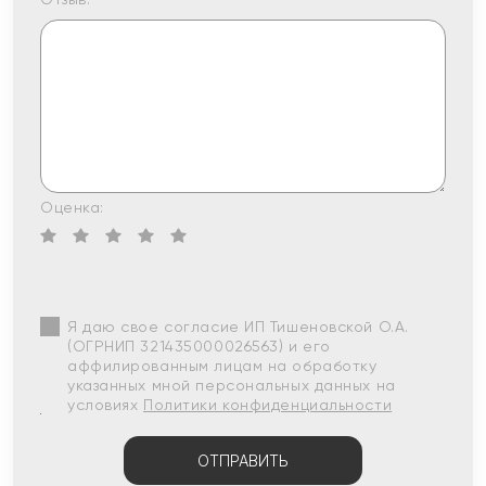
Оценка:
Я даю свое согласие ИП Тишеновской О.А.
(ОГРНИП 321435000026563) и его
аффилированным лицам на обработку
указанных мной персональных данных на
условиях
Политики конфиденциальности
ОТПРАВИТЬ