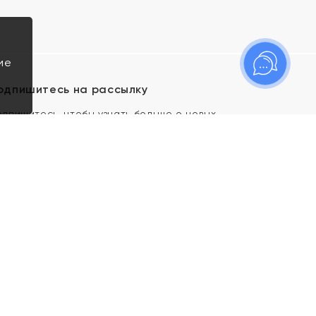
ие
одпишитесь на рассылку
одпишитесь, чтобы узнать больше о новых
оступлениях, новостях и спецпредложениях Яхонт!
Я даю свое согласие ИП Тишеновской О.А.
(ОГРНИП 321435000026563) и его
аффилированным лицам на обработку указанных
мной персональных данных на условиях
Политики