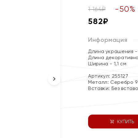
-
50
%
1 164
₽
582
₽
Информация
Длина украшения - 
Длина декоративног
Ширина - 1,1 см
Артикул: 255127
Металл:
Серебро 9
Вставки:
Без встав
КУПИТЬ