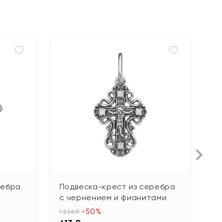
ребра
Подвеска-крест из серебра
П
с чернением и фианитами
4 
-50%
2
1 226 ₽