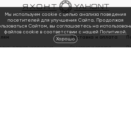
Мы используем cookie с целью анализа поведения
посетителей для улучшения Сайта. Продолжая
ользоваться Сайтом, вы соглашаетесь на использован
файлов cookie в соответствии с нашей
Политикой.
елям
Доставка и оплата
П
Хорошо
елить размер украшения
Доставка и оплата
П
п
обмен золота
ый подарочный сертификат
ользования Электронным
м сертификатом «Яхонт»