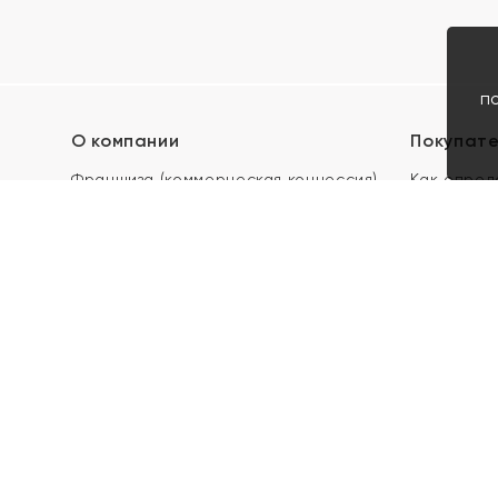
п
О компании
Покупат
Франшиза (коммерческая концессия)
Как опред
Карьера в ЯХОНТ
Акции
Контакты
Скупка и 
Магазины
Отзывы
Электронн
Правила п
подарочны