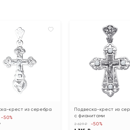
ска-крест из серебра
Подвеска-крест из се
с фианитами
-50%
-50%
₽
2 629 ₽