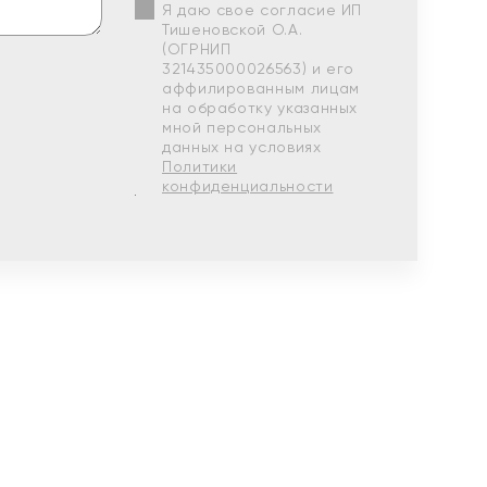
Я даю свое согласие ИП
Тишеновской О.А.
(ОГРНИП
321435000026563) и его
аффилированным лицам
на обработку указанных
мной персональных
данных на условиях
Политики
конфиденциальности