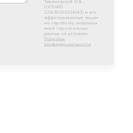
Тишеновской О.А.
(ОГРНИП
321435000026563) и его
аффилированным лицам
на обработку указанных
мной персональных
данных на условиях
Политики
конфиденциальности