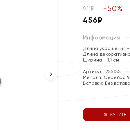
-
50
%
911
₽
456
₽
Информация
Длина украшения - 
Длина декоративног
Ширина - 1,1 см
Артикул: 255155
Металл:
Серебро 9
Вставки:
Без встав
КУПИТЬ