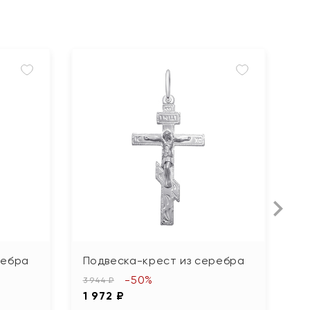
ребра
Подвеска-крест из серебра
П
с
-50%
3 944 ₽
1 972 ₽
1 5