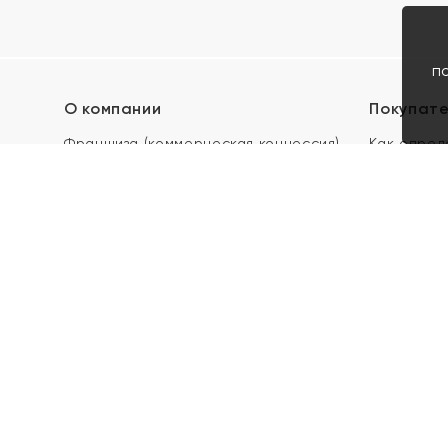
п
О компании
Покупат
Франшиза (коммерческая концессия)
Как опред
Карьера в ЯХОНТ
Акции
Контакты
Скупка и 
Магазины
Отзывы
Электронн
Правила п
подарочны