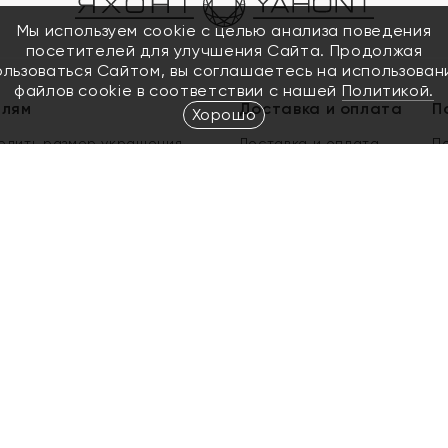
Мы используем cookie с целью анализа поведения
посетителей для улучшения Сайта. Продолжая
ользоваться Сайтом, вы соглашаетесь на использован
файлов cookie в соответствии с нашей
Политикой.
елям
Доставка и оплата
П
Хорошо
елить размер украшения
Доставка и оплата
П
п
обмен золота
ый подарочный сертификат
ользования Электронным
м сертификатом «Яхонт»