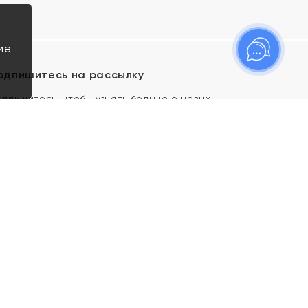
ие
одпишитесь на рассылку
одпишитесь, чтобы узнать больше о новых
оступлениях, новостях и спецпредложениях Яхонт!
Я даю свое согласие ИП Тишеновской О.А.
(ОГРНИП 321435000026563) и его
аффилированным лицам на обработку указанных
мной персональных данных на условиях
Политики
конфиденциальности