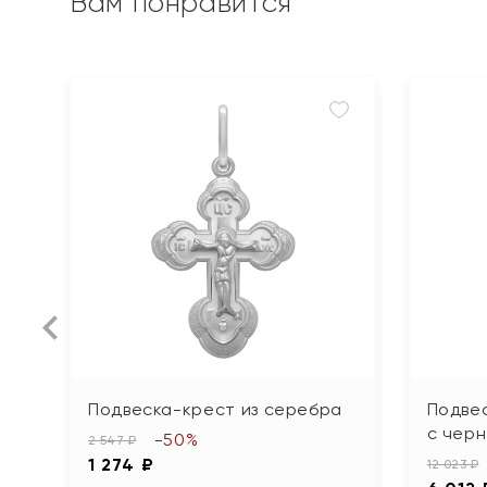
Вам понравится
Подвеска-крест из серебра
Подве
с чер
-50%
2 547 ₽
1 274 ₽
12 023 ₽