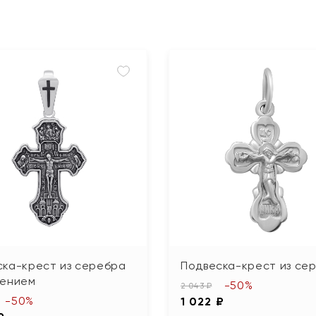
ска-крест из серебра
Подвеска-крест из се
нением
-50%
2 043 ₽
-50%
1 022 ₽