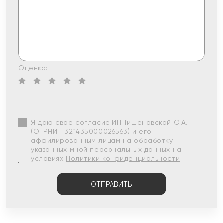
Оценка:
Я даю свое согласие ИП Тишеновской О.А.
(ОГРНИП 321435000026563) и его
аффилированным лицам на обработку
указанных мной персональных данных на
условиях
Политики конфиденциальности
ОТПРАВИТЬ