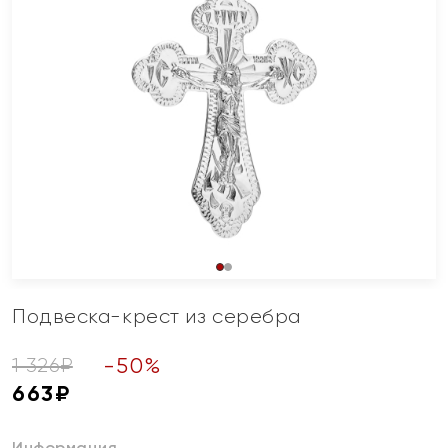
Подвеска-крест из серебра
-
50
%
1 326
₽
663
₽
Информация