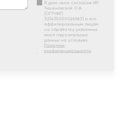
Я даю свое согласие ИП
Тишеновской О.А.
(ОГРНИП
321435000026563) и его
аффилированным лицам
на обработку указанных
мной персональных
данных на условиях
Политики
конфиденциальности