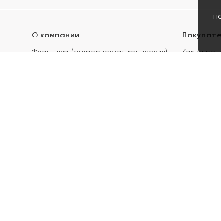
п
О компании
Покупат
Франшиза (коммерческая концессия)
Как опред
Карьера в ЯХОНТ
Акции
Контакты
Скупка и 
Магазины
Отзывы
Электронн
Правила п
подарочны