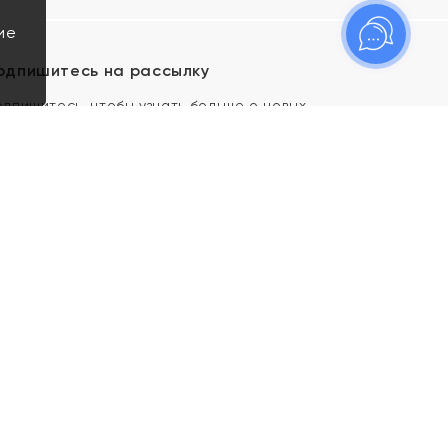
ие
одпишитесь на рассылку
одпишитесь, чтобы узнать больше о новых
оступлениях, новостях и спецпредложениях Яхонт!
Я даю свое согласие ИП Тишеновской О.А.
(ОГРНИП 321435000026563) и его
аффилированным лицам на обработку указанных
мной персональных данных на условиях
Политики
конфиденциальности