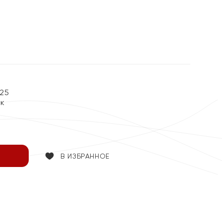
%
25
ок
В ИЗБРАННОЕ