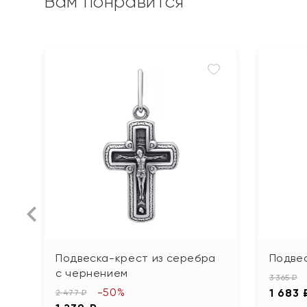
Вам понравится
Подвеска-крест из серебра
Подве
с чернением
3 365 ₽
-50%
1 683 
2 477 ₽