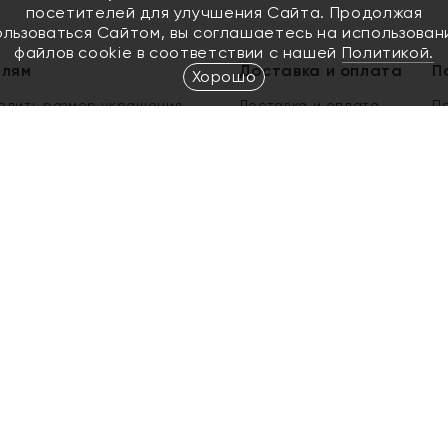
посетителей для улучшения Сайта. Продолжая
ользоваться Сайтом, вы соглашаетесь на использован
файлов cookie в соответствии с нашей
Политикой.
елям
Доставка и оплата
П
Хорошо
елить размер украшения
Доставка и оплата
П
п
обмен золота
ый подарочный сертификат
ользования Электронным
м сертификатом «Яхонт»