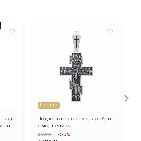
Новинка
ева с
Подвеска-крест из серебра
П
и на
с чернением
с
-50%
8 437 ₽
7 