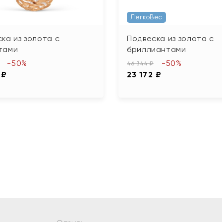
ЛегкоВес
ка из золота с
Подвеска из золота с
тами
бриллиантами
-50%
-50%
46 344 ₽
 ₽
23 172 ₽