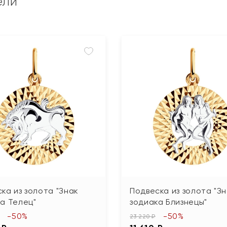
ели
ка из золота "Знак
Подвеска из золота "З
а Телец"
зодиака Близнецы"
-50%
-50%
23 220 ₽