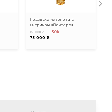
Подвеска из золота с
П
цитрином «Пантера»
т
-50%
150 000 ₽
28
75 000 ₽
1