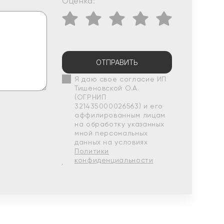
Оценка:
ОТПРАВИТЬ
Я даю свое согласие ИП
Тишеновской О.А.
(ОГРНИП
321435000026563) и его
аффилированным лицам
на обработку указанных
мной персональных
данных на условиях
Политики
конфиденциальности