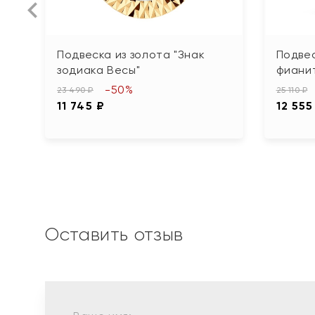
Подвеска из золота "Знак
Подвес
зодиака Весы"
фиани
-50%
23 490 ₽
25 110 ₽
11 745 ₽
12 555
Оставить отзыв