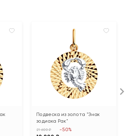
нак
Подвеска из золота "Знак
П
зодиака Рак"
з
-50%
21 600 ₽
24