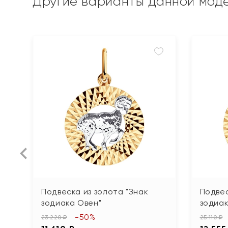
Другие варианты данной мод
Подвеска из золота "Знак
Подвес
зодиака Овен"
зодиак
-50%
23 220 ₽
25 110 ₽