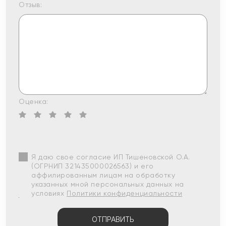
Отзыв:
Оценка:
Я даю свое согласие ИП Тишеновской О.А.
(ОГРНИП 321435000026563) и его
аффилированным лицам на обработку
указанных мной персональных данных на
условиях
Политики конфиденциальности
ОТПРАВИТЬ