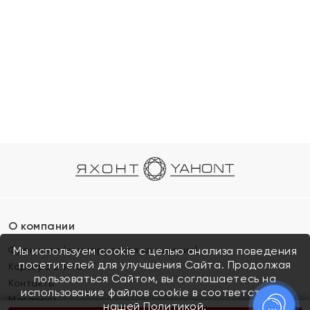
О компании
Франшиза (коммерческая концессия)
Мы используем cookie с целью анализа поведения
посетителей для улучшения Сайта. Продолжая
Карьера в ЯХОНТ
пользоваться Сайтом, вы соглашаетесь на
Контакты
использование файлов cookie в соответствии с
Магазины
нашей
Политикой.