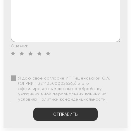
Оценка:
Я даю свое согласие ИП Тишеновской О.А.
(ОГРНИП 321435000026563) и его
аффилированным лицам на обработку
указанных мной персональных данных на
условиях
Политики конфиденциальности
ОТПРАВИТЬ