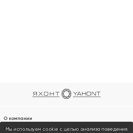
О компании
Франшиза (коммерческая концессия)
Мы используем cookie с целью анализа поведения