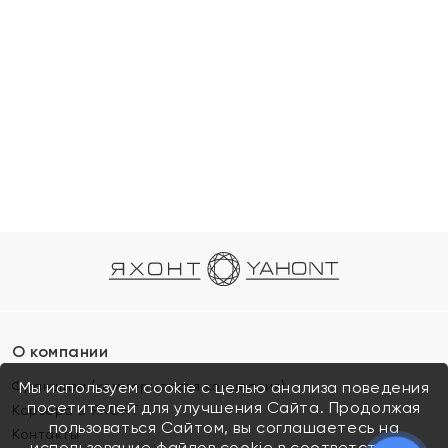
О компании
Франшиза (коммерческая концессия)
Мы используем cookie с целью анализа поведения
посетителей для улучшения Сайта. Продолжая
Карьера в ЯХОНТ
пользоваться Сайтом, вы соглашаетесь на
Контакты
использование файлов cookie в соответствии с