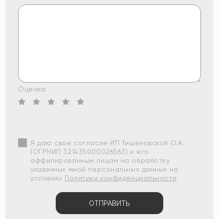
Оценка:
Я даю свое согласие ИП Тишеновской О.А.
(ОГРНИП 321435000026563) и его
аффилированным лицам на обработку
указанных мной персональных данных на
условиях
Политики конфиденциальности
ОТПРАВИТЬ