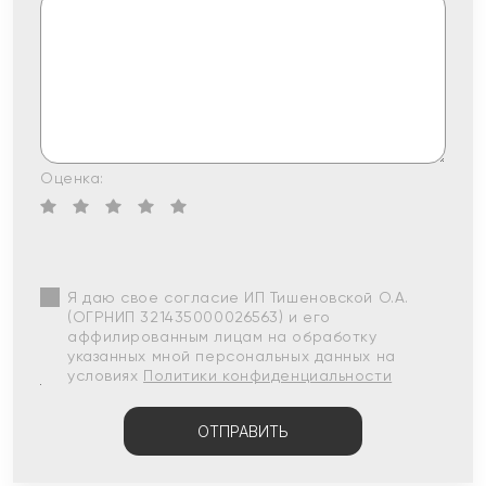
Оценка:
Я даю свое согласие ИП Тишеновской О.А.
(ОГРНИП 321435000026563) и его
аффилированным лицам на обработку
указанных мной персональных данных на
условиях
Политики конфиденциальности
ОТПРАВИТЬ