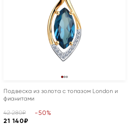
Подвеска из золота с топазом London и
фианитами
-
50
%
42 280
₽
21 140
₽