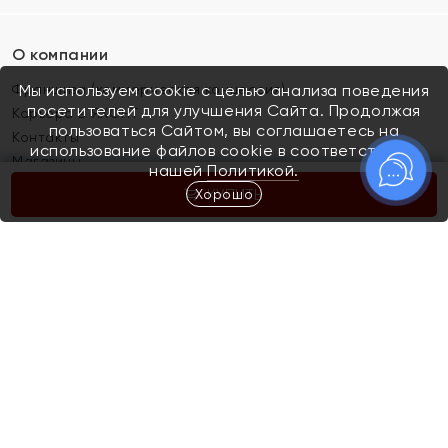
О компании
Франшиза (коммерческая концессия)
Мы используем cookie с целью анализа поведения
посетителей для улучшения Сайта. Продолжая
Карьера в ЯХОНТ
пользоваться Сайтом, вы соглашаетесь на
Контакты
использование файлов cookie в соответствии с
Магазины
нашей
Политикой.
Хорошо
КУПИТЬ
Покупателям
Как определить размер украшения
Киров
Акции
Магазины
Скупка и обмен золота
Отзывы
Электронный подарочный сертификат
Помолвка и свадьба
Правила пользования Электронным
Каталог
подарочным сертификатом «Яхонт»
Новинки
Доставка и оплата
Акции