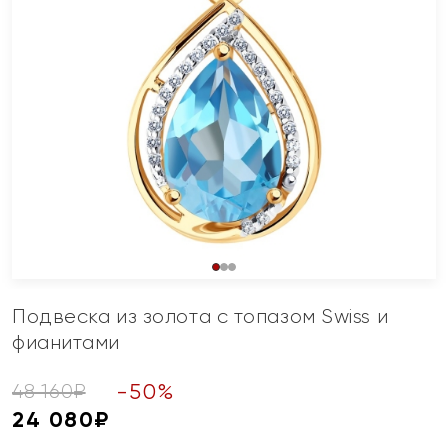
Подвеска из золота с топазом Swiss и
фианитами
-
50
%
48 160
₽
24 080
₽