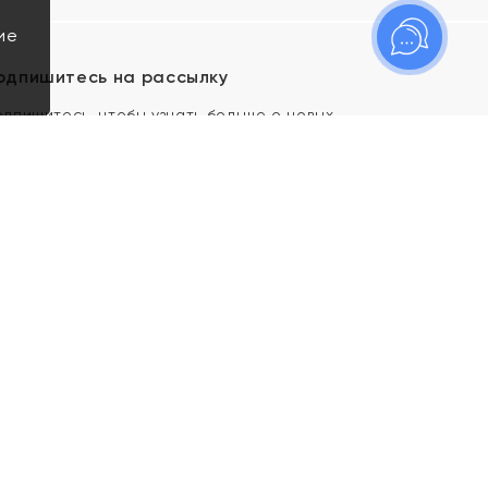
ие
одпишитесь на рассылку
одпишитесь, чтобы узнать больше о новых
оступлениях, новостях и спецпредложениях Яхонт!
Я даю свое согласие ИП Тишеновской О.А.
(ОГРНИП 321435000026563) и его
аффилированным лицам на обработку указанных
мной персональных данных на условиях
Политики
конфиденциальности