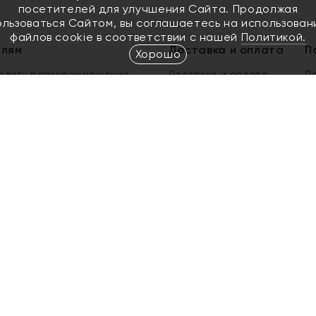
посетителей для улучшения Сайта. Продолжая
ользоваться Сайтом, вы соглашаетесь на использован
файлов cookie в соответствии с нашей
Политикой.
елям
Доставка и оплата
П
Хорошо
елить размер украшения
Доставка и оплата
П
п
обмен золота
ый подарочный сертификат
ользования Электронным
м сертификатом «Яхонт»