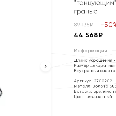
"танцующим"
гранью
-
50
89 135
₽
44 568
₽
Информация
Длина украшения - 
Размер декоративно
Внутренняя высота 
Артикул: 2700202
Металл:
Золото 58
Вставки:
Бриллиан
Цвет:
Бесцветный