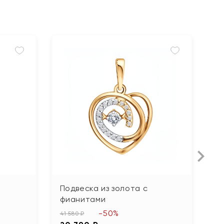
Подвеска из золота с
П
фианитами
б
-50%
41 580 ₽
21