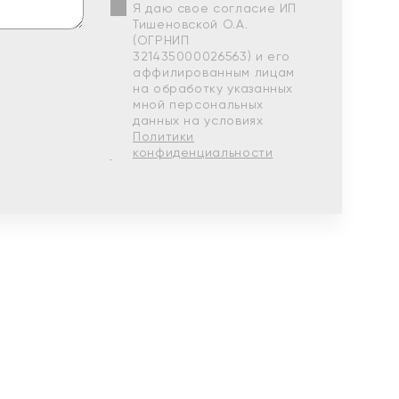
Я даю свое согласие ИП
Тишеновской О.А.
(ОГРНИП
321435000026563) и его
аффилированным лицам
на обработку указанных
мной персональных
данных на условиях
Политики
конфиденциальности