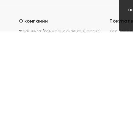
п
О компании
Покупат
Франшиза (коммерческая концессия)
Как опред
Карьера в ЯХОНТ
Акции
Контакты
Скупка и 
Магазины
Отзывы
Электронн
Правила п
подарочны