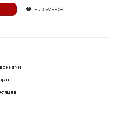
В ИЗБРАННОЕ
шениями
зврат
есяцев