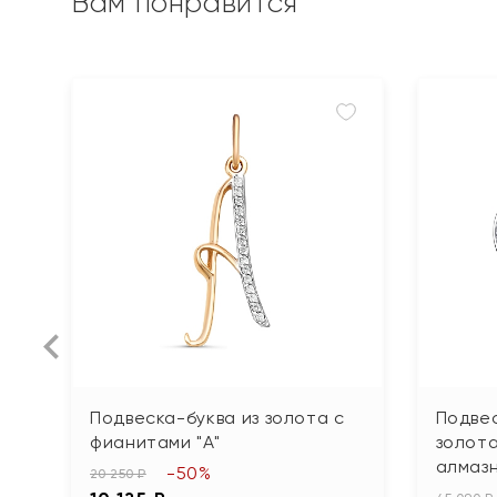
Вам понравится
Подвеска-буква из золота с
Подвес
фианитами "А"
золота
алмаз
-50%
20 250 ₽