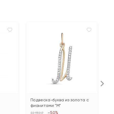
Подвеска-буква из золота с
П
фианитами "М"
а
-50%
22 950 ₽
47