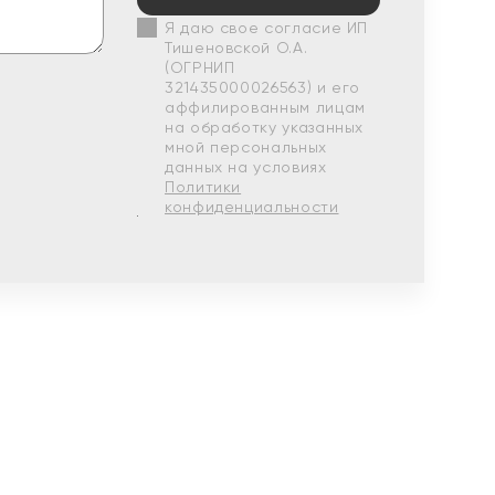
Я даю свое согласие ИП
Тишеновской О.А.
(ОГРНИП
321435000026563) и его
аффилированным лицам
на обработку указанных
мной персональных
данных на условиях
Политики
конфиденциальности