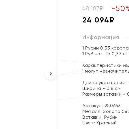
-
50
48 187
₽
24 094
₽
Информация
1 Рубин 0,33 карата
1 Руб нат. Гр 0,33 ct
Характеристики изд
) могут незначите
Длина украшения - 
Ширина - 0,8 см
Размеры вставки - 0
Артикул: 250663
Металл:
Золото 58
Вставки:
Рубин
Цвет:
Красный