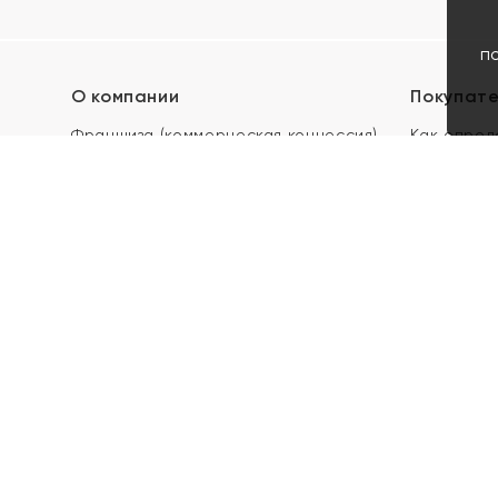
п
О компании
Покупат
Франшиза (коммерческая концессия)
Как опред
Карьера в ЯХОНТ
Акции
Контакты
Скупка и 
Магазины
Отзывы
Электронн
Правила п
подарочны