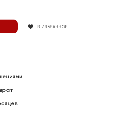
В ИЗБРАННОЕ
шениями
зврат
есяцев