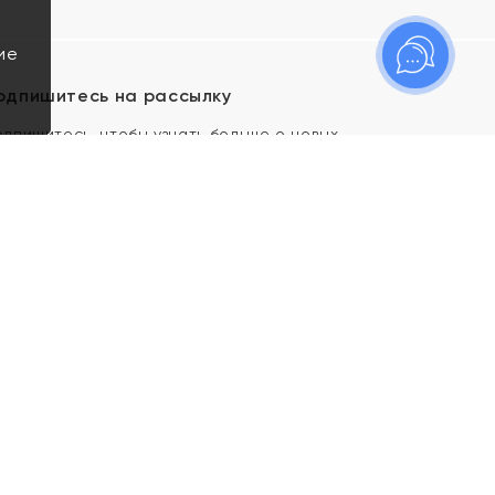
ие
одпишитесь на рассылку
одпишитесь, чтобы узнать больше о новых
оступлениях, новостях и спецпредложениях Яхонт!
Я даю свое согласие ИП Тишеновской О.А.
(ОГРНИП 321435000026563) и его
аффилированным лицам на обработку указанных
мной персональных данных на условиях
Политики
конфиденциальности