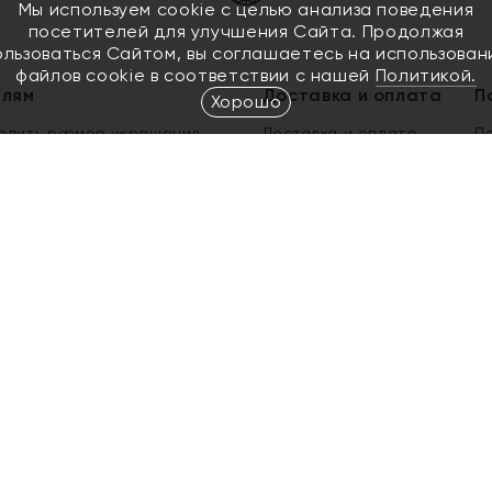
Мы используем cookie с целью анализа поведения
посетителей для улучшения Сайта. Продолжая
ользоваться Сайтом, вы соглашаетесь на использован
файлов cookie в соответствии с нашей
Политикой.
елям
Доставка и оплата
П
Хорошо
елить размер украшения
Доставка и оплата
П
п
обмен золота
ый подарочный сертификат
ользования Электронным
м сертификатом «Яхонт»