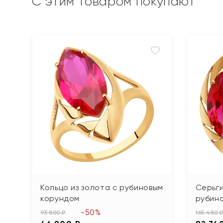
С этим товаром покупают
Кольцо из золота с рубиновым
Серьги
корундом
рубин
-50%
93 800 ₽
165 480 