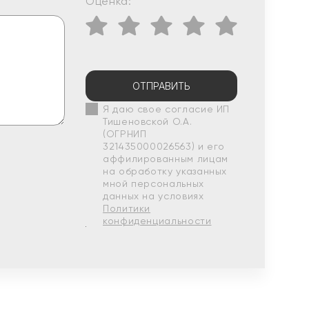
Оценка:
ОТПРАВИТЬ
Я даю свое согласие ИП
Тишеновской О.А.
(ОГРНИП
321435000026563) и его
аффилированным лицам
на обработку указанных
мной персональных
данных на условиях
Политики
конфиденциальности