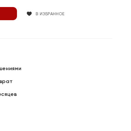
В ИЗБРАННОЕ
шениями
зврат
есяцев