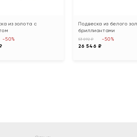
ка из золота с
Подвеска из белого зо
том
бриллиантами
-50%
-50%
53 092 ₽
₽
26 546 ₽