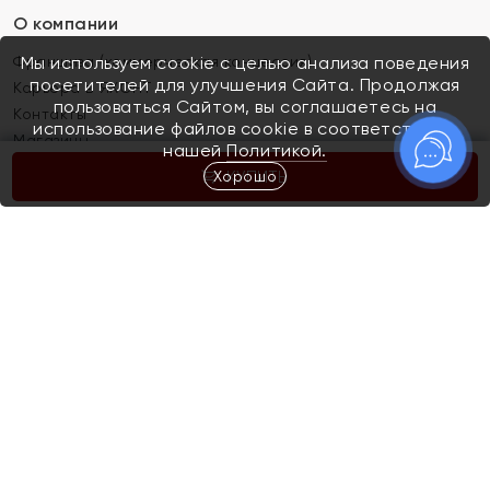
О компании
Франшиза (коммерческая концессия)
Мы используем cookie с целью анализа поведения
посетителей для улучшения Сайта. Продолжая
Карьера в ЯХОНТ
пользоваться Сайтом, вы соглашаетесь на
Контакты
использование файлов cookie в соответствии с
Магазины
нашей
Политикой.
Хорошо
КУПИТЬ
Покупателям
Как определить размер украшения
Киров
Акции
Магазины
Скупка и обмен золота
Отзывы
Электронный подарочный сертификат
Помолвка и свадьба
Правила пользования Электронным
Каталог
подарочным сертификатом «Яхонт»
Новинки
Доставка и оплата
Акции
Скупка и обмен золота
Доставка и оплата