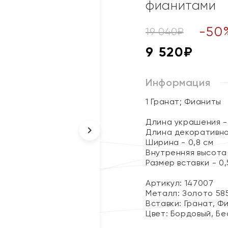
фианитами
-
50
19 040
₽
9 520
₽
Информация
1 Гранат; Фианиты
Длина украшения - 
Длина декоративног
Ширина - 0,8 см
Внутренняя высота 
Размер вставки - 0,5
Артикул: 147007
Металл:
Золото 58
Вставки:
Гранат, Ф
Цвет:
Бордовый, Бе