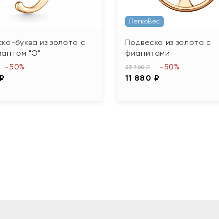
ЛегкоВес
ка-буква из золота с
Подвеска из золота с
антом "Э"
фианитами
-50%
-50%
23 760 ₽
 ₽
11 880 ₽