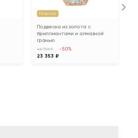
Новинка
Подвеска из золота с
П
бриллиантами и алмазной
ф
гранью
31
-50%
1
46 706 ₽
23 353 ₽