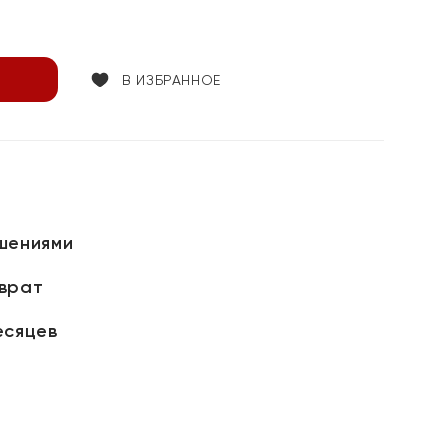
В ИЗБРАННОЕ
шениями
зврат
есяцев