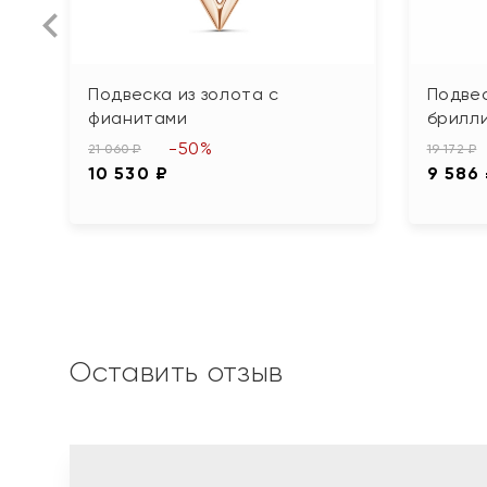
Подвеска из золота с
Подвес
фианитами
брилли
-50%
21 060 ₽
19 172 ₽
10 530 ₽
9 586
Оставить отзыв