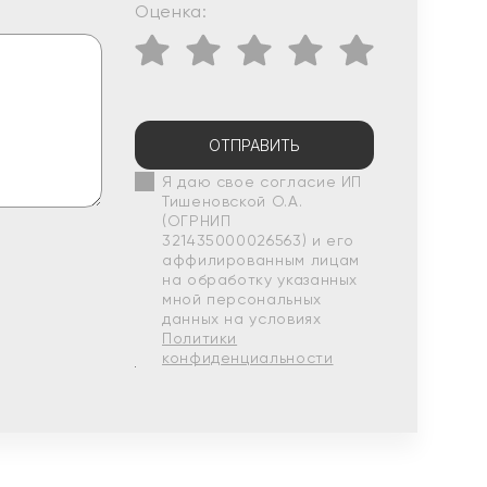
Оценка:
ОТПРАВИТЬ
Я даю свое согласие ИП
Тишеновской О.А.
(ОГРНИП
321435000026563) и его
аффилированным лицам
на обработку указанных
мной персональных
данных на условиях
Политики
конфиденциальности