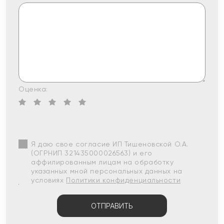
Оценка:
Я даю свое согласие ИП Тишеновской О.А.
(ОГРНИП 321435000026563) и его
аффилированным лицам на обработку
указанных мной персональных данных на
условиях
Политики конфиденциальности
ОТПРАВИТЬ