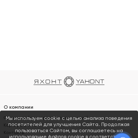
О компании
Франшиза (коммерческая концессия)
Мы используем cookie с целью анализа поведения
посетителей для улучшения Сайта. Продолжая
Карьера в ЯХОНТ
пользоваться Сайтом, вы соглашаетесь на
Контакты
использование файлов cookie в соответствии с