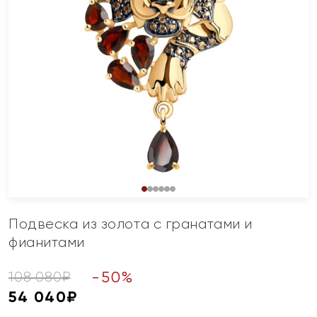
Подвеска из золота с гранатами и
фианитами
-
50
%
108 080
₽
54 040
₽