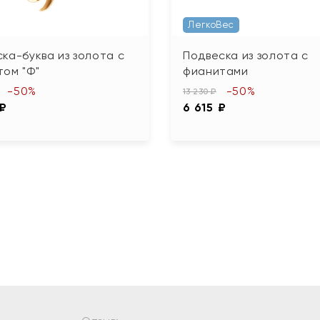
ЛегкоВес
ка-буква из золота с
Подвеска из золота с
ом "Ф"
фианитами
-50%
-50%
13 230 ₽
 ₽
6 615 ₽