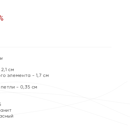
%
ты
2,1 см
о элемента - 1,7 см
петли - 0,35 см
5
ианит
асный