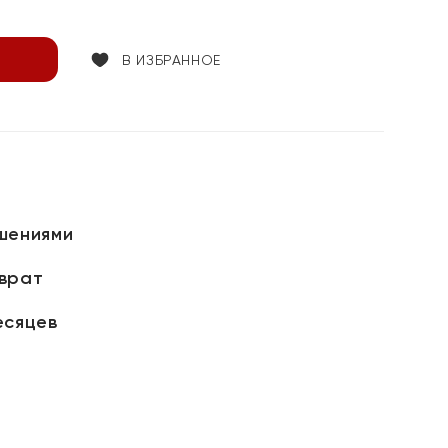
В ИЗБРАННОЕ
шениями
зврат
есяцев