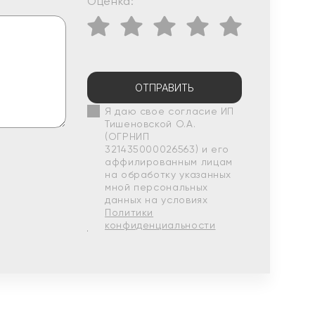
Оценка:
ОТПРАВИТЬ
Я даю свое согласие ИП
Тишеновской О.А.
(ОГРНИП
321435000026563) и его
аффилированным лицам
на обработку указанных
мной персональных
данных на условиях
Политики
конфиденциальности