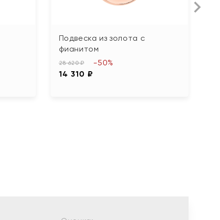
Подвеска из золота с
П
фианитом
ф
-50%
28 620 ₽
93
14 310 ₽
4