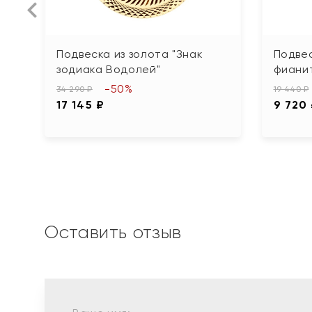
Подвеска из золота "Знак
Подвес
зодиака Водолей"
фианит
-50%
34 290 ₽
19 440 ₽
17 145 ₽
9 720
Оставить отзыв