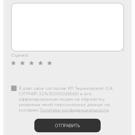
Оценка:
Я даю свое согласие ИП Тишеновской О.А.
(ОГРНИП 321435000026563) и его
аффилированным лицам на обработку
указанных мной персональных данных на
условиях
Политики конфиденциальности
ОТПРАВИТЬ