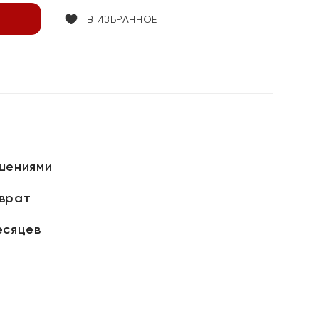
В ИЗБРАННОЕ
шениями
зврат
есяцев