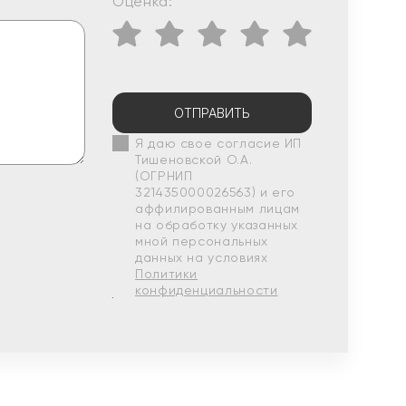
Оценка:
ОТПРАВИТЬ
Я даю свое согласие ИП
Тишеновской О.А.
(ОГРНИП
321435000026563) и его
аффилированным лицам
на обработку указанных
мной персональных
данных на условиях
Политики
конфиденциальности