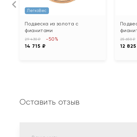
ЛегкоВес
Подвеска из золота с
Подвес
фианитами
фианит
-50%
29 430 ₽
25 650 ₽
14 715 ₽
12 825
Оставить отзыв