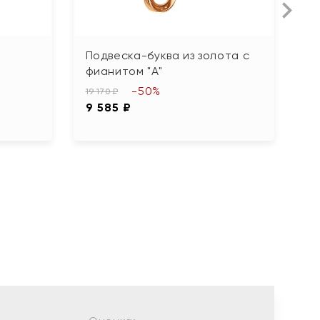
Подвеска-буква из золота с
П
фианитом "А"
12
-50%
6
19 170 ₽
9 585 ₽