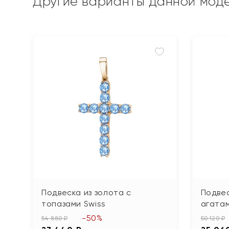
Другие варианты данной мод
Подвеска из золота с
Подвес
топазами Swiss
агата
-50%
54 880 ₽
50 120 ₽