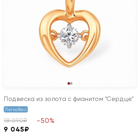
Подвеска из золота с фианитом "Сердце"
ЛегкоВес
-
50
%
18 090
₽
9 045
₽