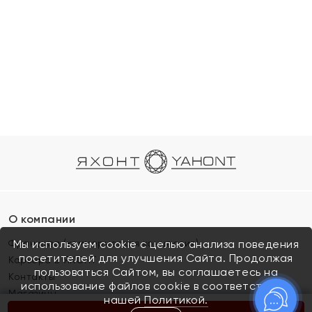
О компании
Франшиза (коммерческая концессия)
Мы используем cookie с целью анализа поведения
посетителей для улучшения Сайта. Продолжая
Карьера в ЯХОНТ
пользоваться Сайтом, вы соглашаетесь на
Контакты
использование файлов cookie в соответствии с
Магазины
нашей
Политикой.