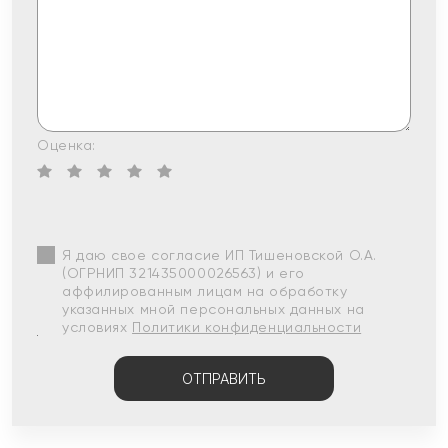
Оценка:
Я даю свое согласие ИП Тишеновской О.А.
(ОГРНИП 321435000026563) и его
аффилированным лицам на обработку
указанных мной персональных данных на
условиях
Политики конфиденциальности
ОТПРАВИТЬ