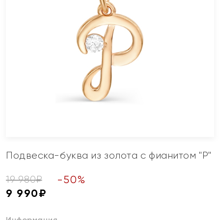
Подвеска-буква из золота с фианитом "Р"
-
50
%
19 980
₽
9 990
₽
Информация