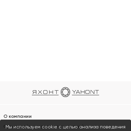
О компании
Франшиза (коммерческая концессия)
Мы используем cookie с целью анализа поведения