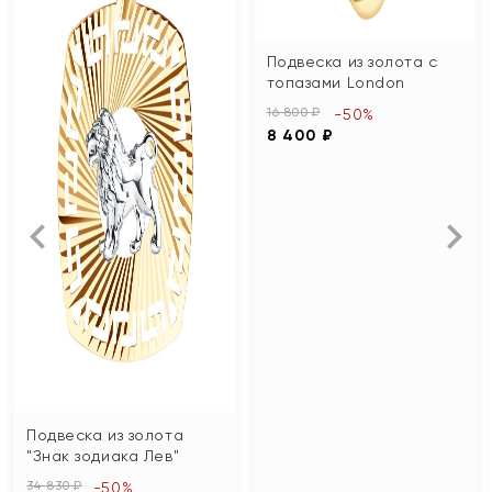
Подвеска из золота с
топазами London
16 800 ₽
-50%
8 400 ₽
Подвеска из золота
"Знак зодиака Лев"
34 830 ₽
-50%