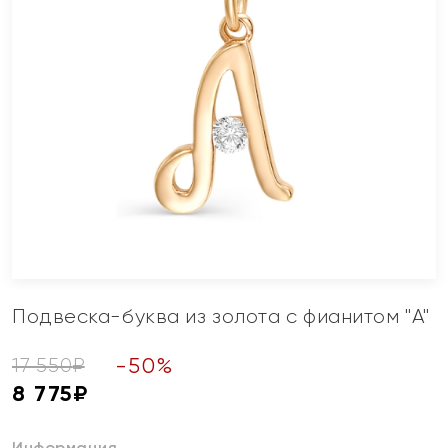
Подвеска-буква из золота с фианитом "А"
-
50
%
17 550
₽
8 775
₽
Информация