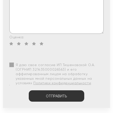
Оценка:
Я даю свое согласие ИП Тишеновской О.А.
(ОГРНИП 321435000026563) и его
аффилированным лицам на обработку
указанных мной персональных данных на
условиях
Политики конфиденциальности
ОТПРАВИТЬ