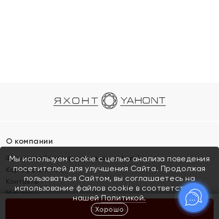
О компании
Франшиза (коммерческая концессия)
Мы используем cookie с целью анализа поведения
посетителей для улучшения Сайта. Продолжая
Карьера в ЯХОНТ
пользоваться Сайтом, вы соглашаетесь на
Контакты
использование файлов cookie в соответствии с
Магазины
нашей
Политикой.
Хорошо
КУПИТЬ
Покупателям