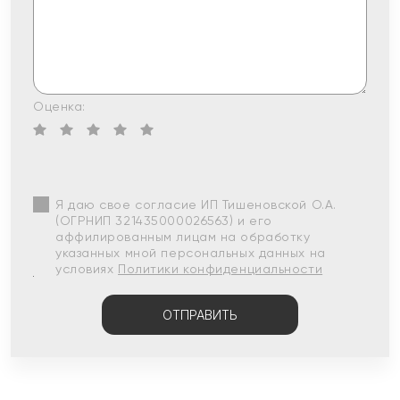
Оценка:
Я даю свое согласие ИП Тишеновской О.А.
(ОГРНИП 321435000026563) и его
аффилированным лицам на обработку
указанных мной персональных данных на
условиях
Политики конфиденциальности
ОТПРАВИТЬ