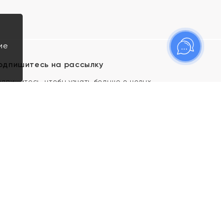
ие
одпишитесь на рассылку
одпишитесь, чтобы узнать больше о новых
оступлениях, новостях и спецпредложениях Яхонт!
Я даю свое согласие ИП Тишеновской О.А.
(ОГРНИП 321435000026563) и его
аффилированным лицам на обработку указанных
мной персональных данных на условиях
Политики