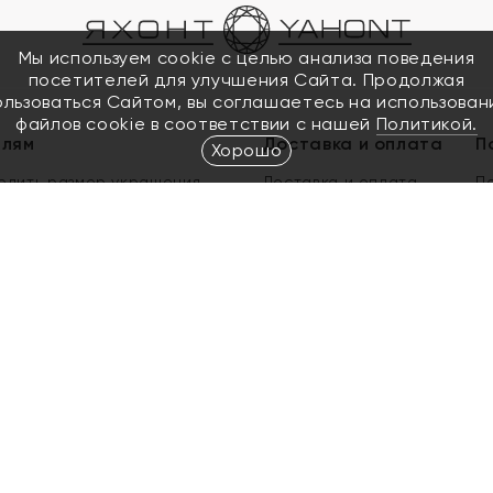
Мы используем cookie с целью анализа поведения
посетителей для улучшения Сайта. Продолжая
ользоваться Сайтом, вы соглашаетесь на использован
файлов cookie в соответствии с нашей
Политикой.
елям
Доставка и оплата
П
Хорошо
елить размер украшения
Доставка и оплата
П
п
обмен золота
ый подарочный сертификат
ользования Электронным
м сертификатом «Яхонт»