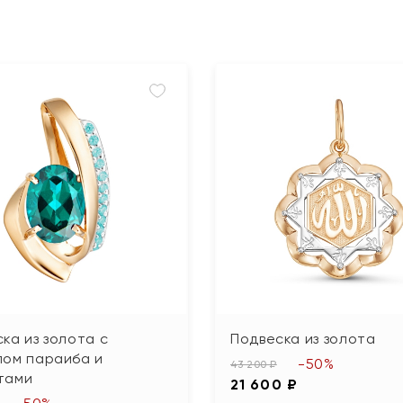
ка из золота с
Подвеска из золота
лом параиба и
-50%
43 200 ₽
тами
21 600 ₽