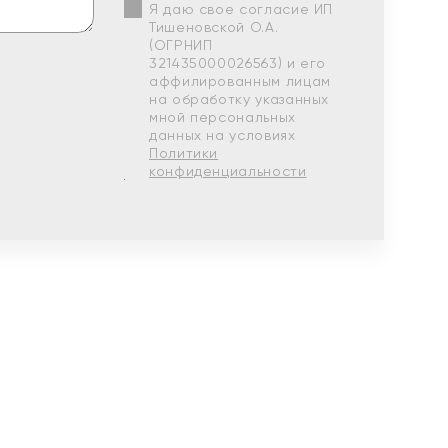
Я даю свое согласие ИП
Тишеновской О.А.
(ОГРНИП
321435000026563) и его
аффилированным лицам
на обработку указанных
мной персональных
данных на условиях
Политики
конфиденциальности