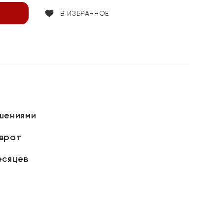
В ИЗБРАННОЕ
шениями
зврат
есяцев