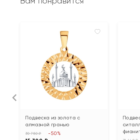
Вам понравится
Подвеска из золота с
Подвес
алмазной гранью
ситал
фиани
-50%
30 780 ₽