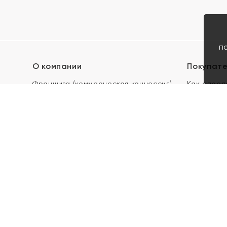
п
О компании
Покупат
Франшиза (коммерческая концессия)
Как опред
Карьера в ЯХОНТ
Акции
Контакты
Скупка и 
Магазины
Отзывы
Электронн
Правила п
подарочны