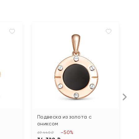
Подвеска из золота с
П
ониксом
37
-50%
1
69 440 ₽