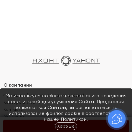
О компании
Франшиза (коммерческая концессия)
Мы используем cookie с целью анализа поведения
посетителей для улучшения Сайта. Продолжая
Карьера в ЯХОНТ
пользоваться Сайтом, вы соглашаетесь на
Контакты
использование файлов cookie в соответствии с
Магазины
нашей
Политикой.
Хорошо
КУПИТЬ
Покупателям