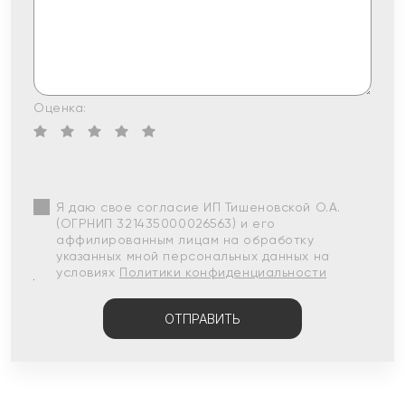
Оценка:
Я даю свое согласие ИП Тишеновской О.А.
(ОГРНИП 321435000026563) и его
аффилированным лицам на обработку
указанных мной персональных данных на
условиях
Политики конфиденциальности
ОТПРАВИТЬ