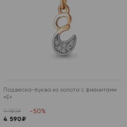
Подвеска-буква из золота с фианитами
«Е»
-
50
%
9 180
₽
4 590
₽