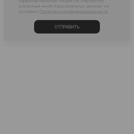
аффилированным лицам на обработку
указанных мной персональных данных на
условиях
Политики конфиденциальности
ОТПРАВИТЬ