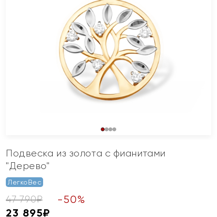
Подвеска из золота с фианитами
"Дерево"
ЛегкоВес
-
50
%
47 790
₽
23 895
₽