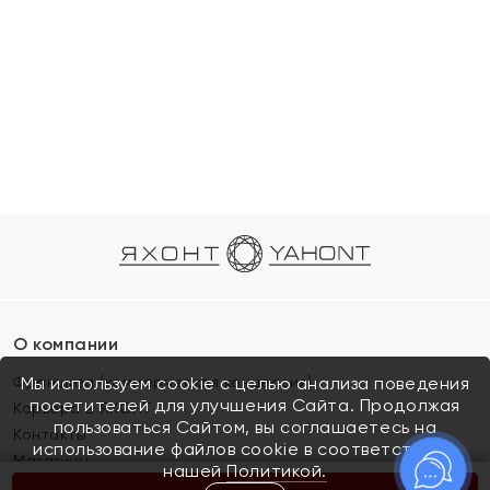
О компании
Франшиза (коммерческая концессия)
Мы используем cookie с целью анализа поведения
посетителей для улучшения Сайта. Продолжая
Карьера в ЯХОНТ
пользоваться Сайтом, вы соглашаетесь на
Контакты
использование файлов cookie в соответствии с
Магазины
нашей
Политикой.