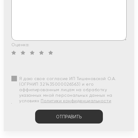
Оценка:
Я даю свое согласие ИП Тишеновской О.А.
(ОГРНИП 321435000026563) и его
аффилированным лицам на обработку
указанных мной персональных данных на
условиях
Политики конфиденциальности
ОТПРАВИТЬ