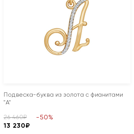
Подвеска-буква из золота с фианитами
"А"
-
50
%
26 460
₽
13 230
₽