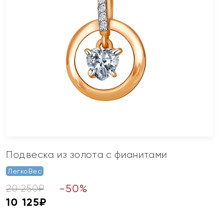
Подвеска из золота с фианитами
ЛегкоВес
-
50
%
20 250
₽
10 125
₽